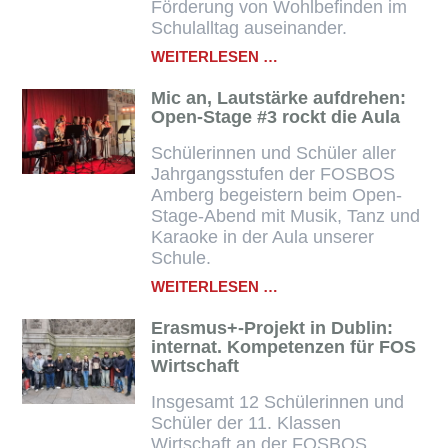
Förderung von Wohlbefinden im
Schulalltag auseinander.
ERASMUSPLUS:
WEITERLESEN …
WELL
BEING
Mic an, Lautstärke aufdrehen:
IN
Open-Stage #3 rockt die Aula
ISLAND,
ACHTSAMKEIT
Schülerinnen und Schüler aller
UND
Jahrgangsstufen der FOSBOS
GELASSENHEIT
Amberg begeistern beim Open-
IM
Stage-Abend mit Musik, Tanz und
SCHULALLTAG
Karaoke in der Aula unserer
Schule.
MIC
WEITERLESEN …
AN,
LAUTSTÄRKE
Erasmus+-Projekt in Dublin:
AUFDREHEN:
internat. Kompetenzen für FOS
OPEN-
Wirtschaft
STAGE
#3
Insgesamt 12 Schülerinnen und
ROCKT
Schüler der 11. Klassen
DIE
Wirtschaft an der FOSBOS
AULA