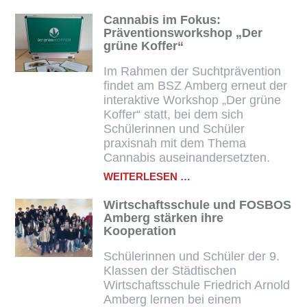
SCHULBAND
DER
Cannabis im Fokus:
FOSBOS
Präventionsworkshop „Der
AMBERG
grüne Koffer“
–
WE
Im Rahmen der Suchtprävention
WILL
findet am BSZ Amberg erneut der
ROCK
interaktive Workshop „Der grüne
YOU!
Koffer“ statt, bei dem sich
Schülerinnen und Schüler
praxisnah mit dem Thema
Cannabis auseinandersetzten.
CANNABIS
WEITERLESEN …
IM
FOKUS:
Wirtschaftsschule und FOSBOS
PRÄVENTIONSWORKS
Amberg stärken ihre
„DER
Kooperation
GRÜNE
KOFFER“
Schülerinnen und Schüler der 9.
Klassen der Städtischen
Wirtschaftsschule Friedrich Arnold
Amberg lernen bei einem