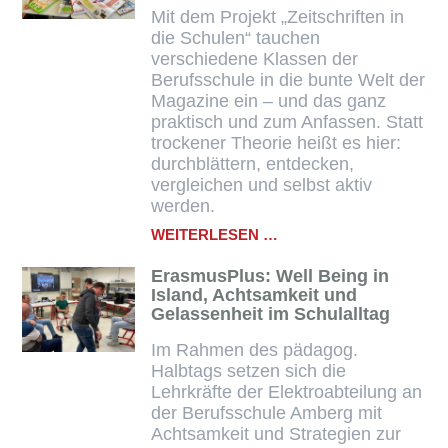
TRIO
Mit dem Projekt „Zeitschriften in
die Schulen“ tauchen
verschiedene Klassen der
Berufsschule in die bunte Welt der
Magazine ein – und das ganz
praktisch und zum Anfassen. Statt
trockener Theorie heißt es hier:
durchblättern, entdecken,
vergleichen und selbst aktiv
werden.
EINTAUCHEN,
WEITERLESEN …
ENTDECKEN:
DIE
ErasmusPlus: Well Being in
WELT
Island, Achtsamkeit und
DER
Gelassenheit im Schulalltag
ZEITSCHRIFTEN
IM
Im Rahmen des pädagog.
KLASSENZIMMER
Halbtags setzen sich die
Lehrkräfte der Elektroabteilung an
der Berufsschule Amberg mit
Achtsamkeit und Strategien zur