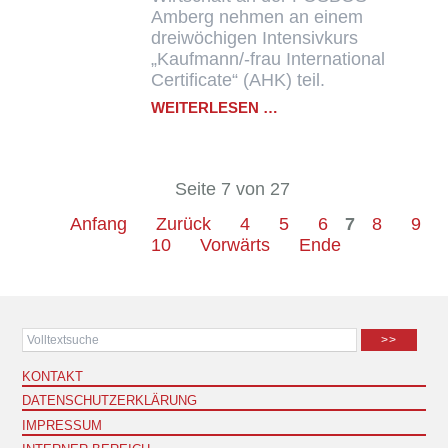
Amberg nehmen an einem
dreiwöchigen Intensivkurs
„Kaufmann/-frau International
Certificate“ (AHK) teil.
ERASMUS+-
WEITERLESEN …
PROJEKT
IN
DUBLIN:
INTERNAT.
Seite 7 von 27
KOMPETENZEN
FÜR
Anfang
Zurück
4
5
6
7
8
9
FOS
10
Vorwärts
Ende
WIRTSCHAFT
>>
KONTAKT
DATENSCHUTZERKLÄRUNG
IMPRESSUM