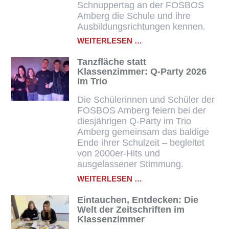
Schnuppertag an der FOSBOS
Amberg die Schule und ihre
Ausbildungsrichtungen kennen.
WIRTSCHAFTSSCHUL
WEITERLESEN …
UND
FOSBOS
Tanzfläche statt
AMBERG
Klassenzimmer: Q‑Party 2026
STÄRKEN
im Trio
IHRE
KOOPERATION
Die Schülerinnen und Schüler der
FOSBOS Amberg feiern bei der
diesjährigen Q‑Party im Trio
Amberg gemeinsam das baldige
Ende ihrer Schulzeit – begleitet
von 2000er‑Hits und
ausgelassener Stimmung.
TANZFLÄCHE
WEITERLESEN …
STATT
KLASSENZIMMER:
Eintauchen, Entdecken: Die
Q‑PARTY
Welt der Zeitschriften im
2026
Klassenzimmer
IM