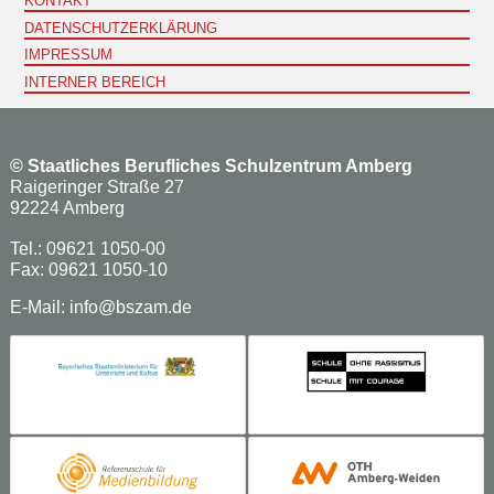
KONTAKT
DATENSCHUTZERKLÄRUNG
IMPRESSUM
INTERNER BEREICH
©
Staatliches Berufliches Schulzentrum Amberg
Raigeringer Straße 27
92224 Amberg
Tel.: 09621 1050-00
Fax: 09621 1050-10
E-Mail:
info@bszam.de