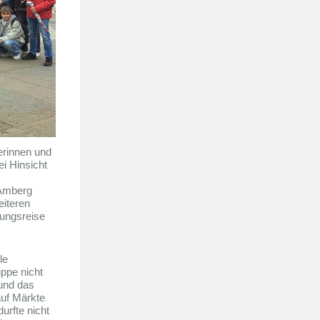
erinnen und
ei Hinsicht
 Amberg
eiteren
kungsreise
le
uppe nicht
 und das
auf Märkte
urfte nicht