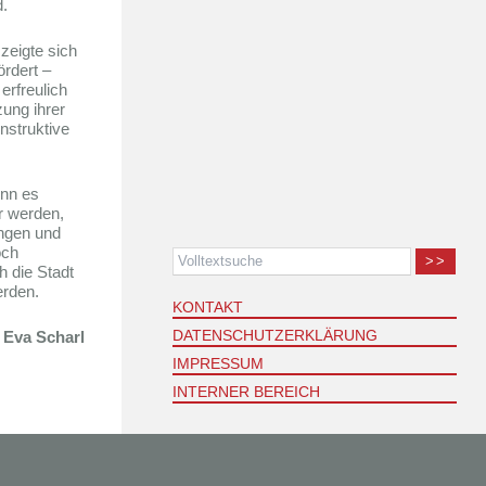
d.
zeigte sich
ördert –
rfreulich
zung ihrer
nstruktive
enn es
r werden,
ungen und
och
>>
h die Stadt
erden.
KONTAKT
DATENSCHUTZERKLÄRUNG
 Eva Scharl
IMPRESSUM
INTERNER BEREICH