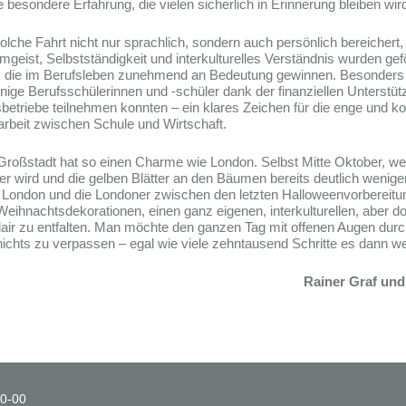
e besondere Erfahrung, die vielen sicherlich in Erinnerung bleiben wir
lche Fahrt nicht nur sprachlich, sondern auch persönlich bereichert, 
mgeist, Selbstständigkeit und interkulturelles Verständnis wurden gef
, die im Berufsleben zunehmend an Bedeutung gewinnen. Besonders e
nige Berufsschülerinnen und -schüler dank der finanziellen Unterstüt
betriebe teilnehmen konnten – ein klares Zeichen für die enge und ko
beit zwischen Schule und Wirtschaft.
roßstadt hat so einen Charme wie London. Selbst Mitte Oktober, w
ter wird und die gelben Blätter an den Bäumen bereits deutlich wenige
 London und die Londoner zwischen den letzten Halloweenvorbereit
Weihnachtsdekorationen, einen ganz eigenen, interkulturellen, aber d
Flair zu entfalten. Man möchte den ganzen Tag mit offenen Augen durc
ichts zu verpassen – egal wie viele zehntausend Schritte es dann w
Rainer Graf und
50-00