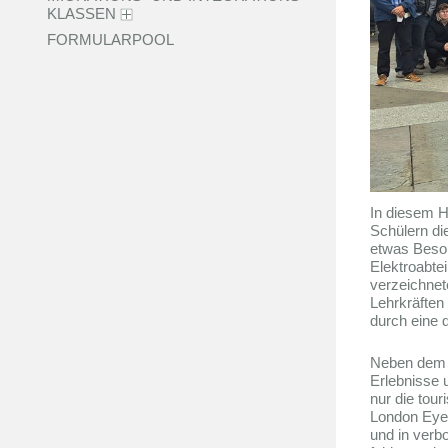
KLASSEN
FORMULARPOOL
In diesem H
Schülern die
etwas Beson
Elektroabte
verzeichnet
Lehrkräften
durch eine 
Neben dem g
Erlebnisse u
nur die tou
London Eye,
und in verb