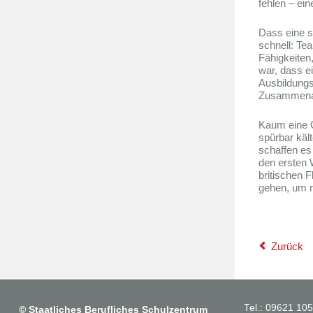
fehlen – ein
Dass eine so
schnell: Tea
Fähigkeiten
war, dass ei
Ausbildungs
Zusammenar
Kaum eine G
spürbar käl
schaffen es
den ersten 
britischen 
gehen, um n
Zurück
Tel.: 09621 10
©
Staatliches Berufliches Schulzentrum