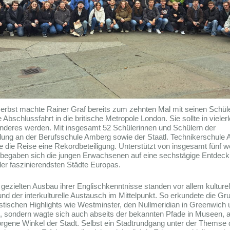
erbst machte Rainer Graf bereits zum zehnten Mal mit seinen Schül
 Abschlussfahrt in die britische Metropole London. Sie sollte in vielerl
deres werden. Mit insgesamt 52 Schülerinnen und Schülern der
ilung an der Berufsschule Amberg sowie der Staatl. Technikerschule
e die Reise eine Rekordbeteiligung. Unterstützt von insgesamt fünf w
 begaben sich die jungen Erwachsenen auf eine sechstägige Entdec
der faszinierendsten Städte Europas.
ezielten Ausbau ihrer Englischkenntnisse standen vor allem kulturel
nd der interkulturelle Austausch im Mittelpunkt. So erkundete die Gr
ristischen Highlights wie Westminster, den Nullmeridian in Greenwich
 sondern wagte sich auch abseits der bekannten Pfade in Museen, 
orgene Winkel der Stadt. Selbst ein Stadtrundgang unter der Themse d