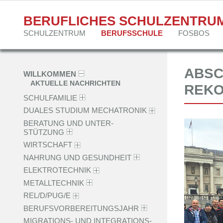
BERUFLICHES SCHULZENTRU
Navigation
SCHULZENTRUM
BERUFSSCHULE
FOSBOS
überspringen
ABSC
Navigation
WILLKOMMEN
überspringen
AKTUELLE NACHRICHTEN
REKO
SCHULFAMILIE
DUALES STUDIUM MECHATRONIK
BERATUNG UND UNTER­
STÜTZUNG
WIRTSCHAFT
NAHRUNG UND GESUNDHEIT
ELEKTROTECHNIK
METALLTECHNIK
REL/D/PUG/E
BERUFSVORBEREITUNGSJAHR
MIGRATIONS- UND INTEGRATIONS­