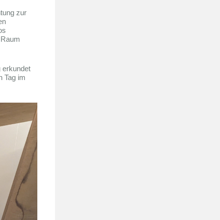
htung zur
en
os
m Raum
 erkundet
n Tag im