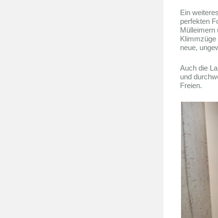
Ein weitere
perfekten F
Mülleimern 
Klimmzüge 
neue, ungew
Auch die La
und durchwe
Freien.