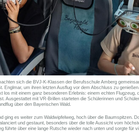
machten sich die BVJ-K-Klassen der Berufsschule Amberg gemeinsa
. Englmar, um ihren letzten Ausflug vor dem Abschluss zu genießen.
ekt los mit einem ganz besonderen Erlebnis: einem echten Flugzeug, d
ist. Ausgestattet mit VR-Brillen starteten die Schülerinnen und Schül
Rundflug über den Bayerischen Wald.
d ging es weiter zum Waldwipfelweg, hoch über die Baumspitzen. D
balanciert und gestaunt, besonders über die tolle Aussicht vom höchs
 führte über eine lange Rutsche wieder nach unten und sorgte für vi