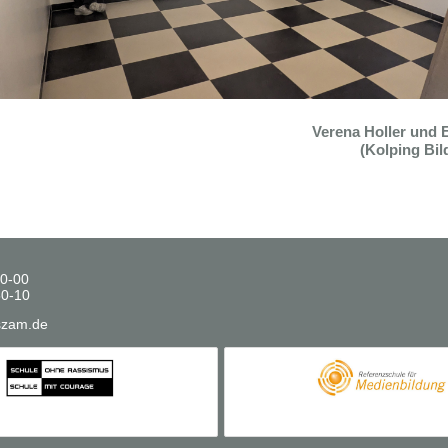
Verena Holler und 
(Kolping Bi
50-00
50-10
szam.de