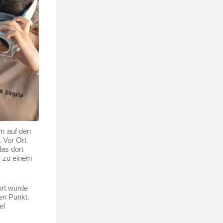
m auf den
 Vor Ort
as dort
er zu einem
ort wurde
ten Punkt.
el