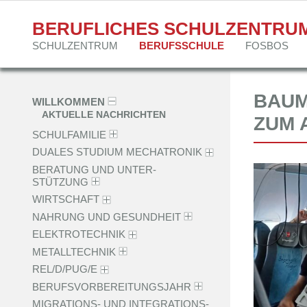
BERUFLICHES SCHULZENTRU
Navigation
SCHULZENTRUM
BERUFSSCHULE
FOSBOS
überspringen
BAUM
Navigation
WILLKOMMEN
überspringen
AKTUELLE NACHRICHTEN
ZUM 
SCHULFAMILIE
DUALES STUDIUM MECHATRONIK
BERATUNG UND UNTER­
STÜTZUNG
WIRTSCHAFT
NAHRUNG UND GESUNDHEIT
ELEKTROTECHNIK
METALLTECHNIK
REL/D/PUG/E
BERUFSVORBEREITUNGSJAHR
MIGRATIONS- UND INTEGRATIONS­