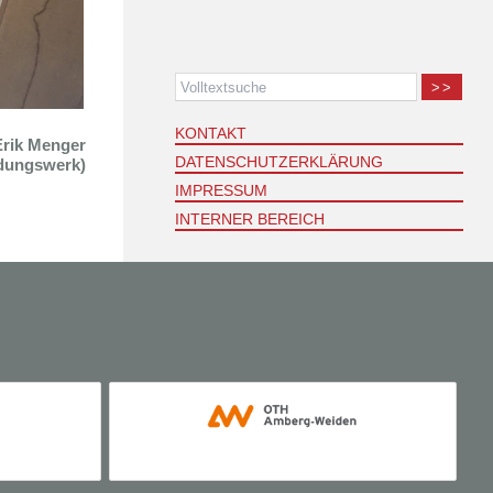
>>
KONTAKT
Erik Menger
DATENSCHUTZERKLÄRUNG
ldungswerk)
IMPRESSUM
INTERNER BEREICH